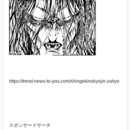
https://trend-news-to-you.com/shingekinokyojin-zahyo
スポンサードサーチ