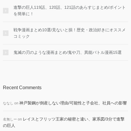
進撃の巨人119話、120話、121話のあらすじまとめ/ポイント
を簡単に！
戦争漫画まとめ10選/見ないと損！歴史・政治好きにオススメ
コミック
鬼滅の刃のような漫画まとめ/鬼や刀、異能バトル漫画15選
Recent Comments
神戸製鋼が倒産しない理由/可能性と子会社、社員への影響
ななし
on
レイスとフリッツ王家の秘密と違い、家系図/3分で進撃
名無しー
on
の巨人