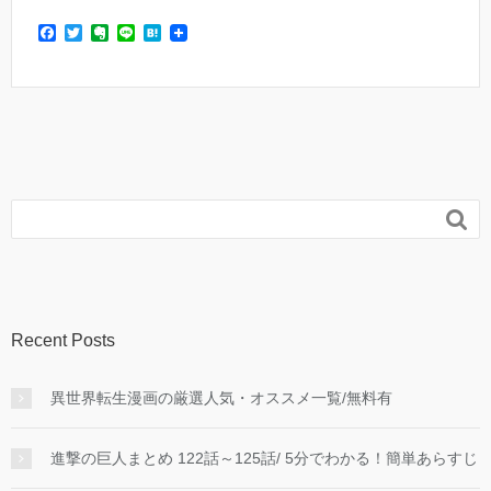
F
T
E
L
H
a
w
v
i
a
c
i
e
n
t
e
t
r
e
e
b
t
n
n
o
e
o
a
o
r
t
k
e

Recent Posts
異世界転生漫画の厳選人気・オススメ一覧/無料有
進撃の巨人まとめ 122話～125話/ 5分でわかる！簡単あらすじ