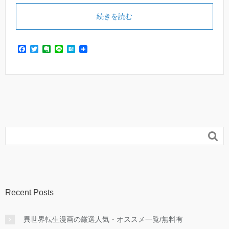
続きを読む
F
T
E
L
H
a
w
v
i
a
c
i
e
n
t
e
t
r
e
e
b
t
n
n
o
e
o
a
o
r
t
k
e

Recent Posts
異世界転生漫画の厳選人気・オススメ一覧/無料有