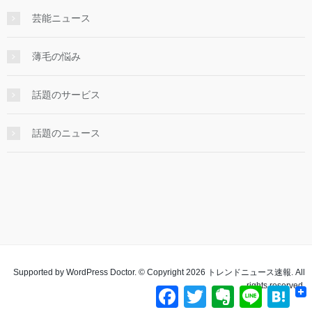
芸能ニュース
薄毛の悩み
話題のサービス
話題のニュース
Supported by
WordPress Doctor.
© Copyright 2026 トレンドニュース速報. All
rights reserved.
F
T
E
L
H
a
w
v
i
a