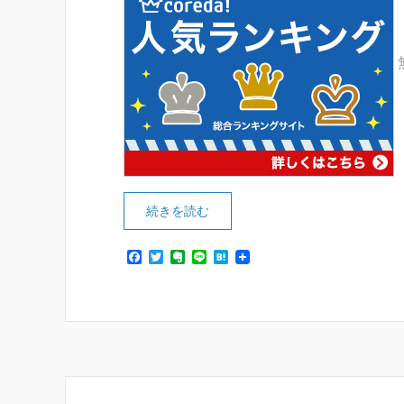
続きを読む
F
T
E
L
H
a
w
v
i
a
c
i
e
n
t
e
t
r
e
e
b
t
n
n
o
e
o
a
o
r
t
k
e