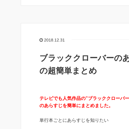
b
t
n
n
o
e
o
a
o
r
t
k
e
2018.12.31
ブラッククローバーのあ
の超簡単まとめ
テレビでも人気作品の”ブラッククローバー
のあらすじを簡単にまとめました。
単行本ごとにあらすじを知りたい